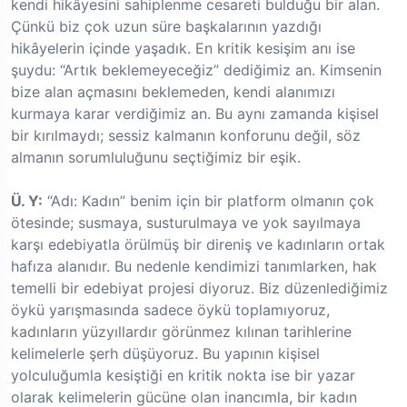
kendi hikâyesini sahiplenme cesareti bulduğu bir alan.
Çünkü biz çok uzun süre başkalarının yazdığı
hikâyelerin içinde yaşadık. En kritik kesişim anı ise
şuydu: “Artık beklemeyeceğiz” dediğimiz an. Kimsenin
bize alan açmasını beklemeden, kendi alanımızı
kurmaya karar verdiğimiz an. Bu aynı zamanda kişisel
bir kırılmaydı; sessiz kalmanın konforunu değil, söz
almanın sorumluluğunu seçtiğimiz bir eşik.
Ü. Y:
“Adı: Kadın” benim için bir platform olmanın çok
ötesinde; susmaya, susturulmaya ve yok sayılmaya
karşı edebiyatla örülmüş bir direniş ve kadınların ortak
hafıza alanıdır. Bu nedenle kendimizi tanımlarken, hak
temelli bir edebiyat projesi diyoruz. Biz düzenlediğimiz
öykü yarışmasında sadece öykü toplamıyoruz,
kadınların yüzyıllardır görünmez kılınan tarihlerine
kelimelerle şerh düşüyoruz. Bu yapının kişisel
yolculuğumla kesiştiği en kritik nokta ise bir yazar
olarak kelimelerin gücüne olan inancımla, bir kadın