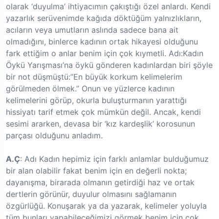
olarak ‘duyulma’ ihtiyacımın çakıştığı özel anlardı. Kendi
yazarlık serüvenimde kağıda döktüğüm yalnızlıkların,
acıların veya umutların aslında sadece bana ait
olmadığını, binlerce kadının ortak hikayesi olduğunu
fark ettiğim o anlar benim için çok kıymetli. Adı:Kadın
Öykü Yarışması’na öykü gönderen kadınlardan biri şöyle
bir not düşmüştü:”En büyük korkum kelimelerim
görülmeden ölmek.” Onun ve yüzlerce kadının
kelimelerini görüp, okurla buluşturmanın yarattığı
hissiyatı tarif etmek çok mümkün değil. Ancak, kendi
sesimi ararken, devasa bir ‘kız kardeşlik’ korosunun
parçası olduğunu anladım.
A.Ç
: Adı Kadın hepimiz için farklı anlamlar bulduğumuz
bir alan olabilir fakat benim için en değerli nokta;
dayanışma, birarada olmanın getirdiği haz ve ortak
dertlerin görünür, duyulur olmasını sağlamanın
özgürlüğü. Konuşarak ya da yazarak, kelimeler yoluyla
tüm bunları yapabileceğimizi görmek benim için çok