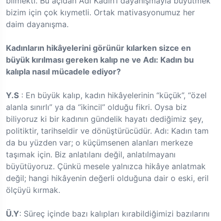
bilmekti. Bu açıdan Adı Kadın’ı dayanışmayla büyütmek
bizim için çok kıymetli. Ortak mativasyonumuz her
daim dayanışma.
Kadınların hikâyelerini görünür kılarken sizce en
büyük kırılması gereken kalıp ne ve
Adı: Kadın bu
kalıpla nasıl mücadele ediyor?
Y.S
: En büyük kalıp, kadın hikâyelerinin “küçük”, “özel
alanla sınırlı” ya da “ikincil” olduğu fikri. Oysa biz
biliyoruz ki bir kadının gündelik hayatı dediğimiz şey,
politiktir, tarihseldir ve dönüştürücüdür. Adı: Kadın tam
da bu yüzden var; o küçümsenen alanları merkeze
taşımak için. Biz anlatılanı değil, anlatılmayanı
büyütüyoruz. Çünkü mesele yalnızca hikâye anlatmak
değil; hangi hikâyenin değerli olduğuna dair o eski, eril
ölçüyü kırmak.
Ü.Y
: Süreç içinde bazı kalıpları kırabildiğimizi bazılarını