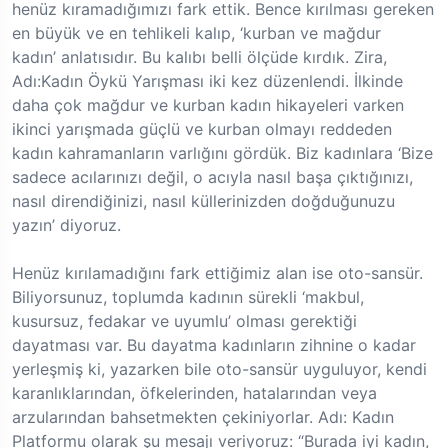
henüz kıramadığımızı fark ettik. Bence kırılması gereken
en büyük ve en tehlikeli kalıp, ‘kurban ve mağdur
kadın’ anlatısıdır. Bu kalıbı belli ölçüde kırdık. Zira,
Adı:Kadın Öykü Yarışması iki kez düzenlendi. İlkinde
daha çok mağdur ve kurban kadın hikayeleri varken
ikinci yarışmada güçlü ve kurban olmayı reddeden
kadın kahramanların varlığını gördük. Biz kadınlara ‘Bize
sadece acılarınızı değil, o acıyla nasıl başa çıktığınızı,
nasıl direndiğinizi, nasıl küllerinizden doğduğunuzu
yazın’ diyoruz.
Henüz kırılamadığını fark ettiğimiz alan ise oto-sansür.
Biliyorsunuz, toplumda kadının sürekli ‘makbul,
kusursuz, fedakar ve uyumlu’ olması gerektiği
dayatması var. Bu dayatma kadınların zihnine o kadar
yerleşmiş ki, yazarken bile oto-sansür uyguluyor, kendi
karanlıklarından, öfkelerinden, hatalarından veya
arzularından bahsetmekten çekiniyorlar. Adı: Kadın
Platformu olarak şu mesajı veriyoruz: “Burada iyi kadın,