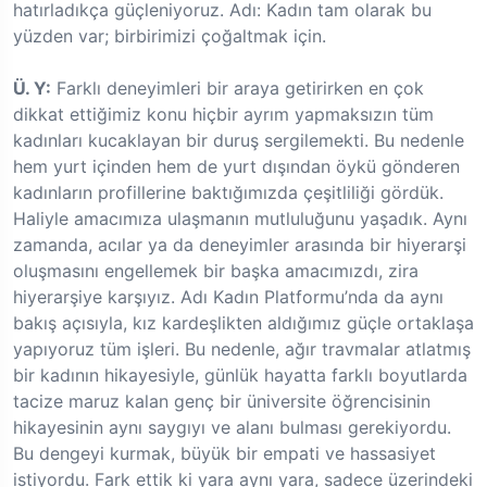
hatırladıkça güçleniyoruz. Adı: Kadın tam olarak bu
yüzden var; birbirimizi çoğaltmak için.
Ü. Y:
Farklı deneyimleri bir araya getirirken en çok
dikkat ettiğimiz konu hiçbir ayrım yapmaksızın tüm
kadınları kucaklayan bir duruş sergilemekti. Bu nedenle
hem yurt içinden hem de yurt dışından öykü gönderen
kadınların profillerine baktığımızda çeşitliliği gördük.
Haliyle amacımıza ulaşmanın mutluluğunu yaşadık. Aynı
zamanda, acılar ya da deneyimler arasında bir hiyerarşi
oluşmasını engellemek bir başka amacımızdı, zira
hiyerarşiye karşıyız. Adı Kadın Platformu’nda da aynı
bakış açısıyla, kız kardeşlikten aldığımız güçle ortaklaşa
yapıyoruz tüm işleri. Bu nedenle, ağır travmalar atlatmış
bir kadının hikayesiyle, günlük hayatta farklı boyutlarda
tacize maruz kalan genç bir üniversite öğrencisinin
hikayesinin aynı saygıyı ve alanı bulması gerekiyordu.
Bu dengeyi kurmak, büyük bir empati ve hassasiyet
istiyordu. Fark ettik ki yara aynı yara, sadece üzerindeki