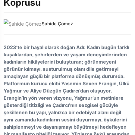
Köprüsü
Şahide Çömez
2023’te bir hayal olarak doğan Adı: Kadın bugün farklı
kuşaklardan, şehirlerden ve
yaşam deneyimlerinden
kadınların hikâyelerini buluşturan; görünmeyeni
görünür
kılmayı, susturulmuş olanı dile getirmeyi
amaçlayan güçlü bir platforma dönüşmüş durumda.
Platformun kurucu ekibi Yasemin Seven Erangin, Ülkü
Yağmur ve Aliye
Düzgün Çadırcı’dan oluşuyor.
Erangin’in yön veren vizyonu, Yağmur’un metinlere
gösterdiği titizliği ve Çadırcı’nın sezgisel gücüyle
şekillenen bu yapı, yalnızca bir
edebiyat alanı değil
aynı zamanda kadınların sesini duyurmayı, öykülerini
sahiplenmeyi
ve dayanışmayı büyütmeyi hedefleyen
bir manifesto niteliği taşıyor. Yüzlerce öykü
arasından