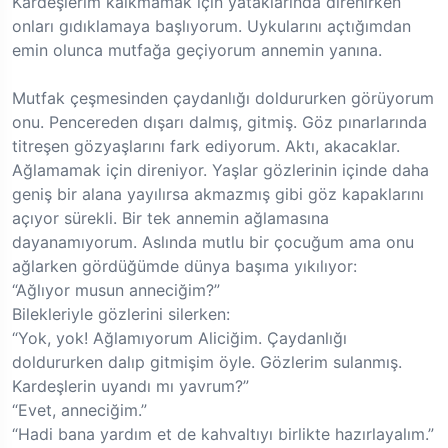
Kardeşlerim kalkmamak için yataklarında direnirken
onları gıdıklamaya başlıyorum. Uykularını açtığımdan
emin olunca mutfağa geçiyorum annemin yanına.
Mutfak çeşmesinden çaydanlığı doldururken görüyorum
onu. Pencereden dışarı dalmış, gitmiş. Göz pınarlarında
titreşen gözyaşlarını fark ediyorum. Aktı, akacaklar.
Ağlamamak için direniyor. Yaşlar gözlerinin içinde daha
geniş bir alana yayılırsa akmazmış gibi göz kapaklarını
açıyor sürekli. Bir tek annemin ağlamasına
dayanamıyorum. Aslında mutlu bir çocuğum ama onu
ağlarken gördüğümde dünya başıma yıkılıyor:
“Ağlıyor musun anneciğim?”
Bilekleriyle gözlerini silerken:
“Yok, yok! Ağlamıyorum Aliciğim. Çaydanlığı
doldururken dalıp gitmişim öyle. Gözlerim sulanmış.
Kardeşlerin uyandı mı yavrum?”
“Evet, anneciğim.”
“Hadi bana yardım et de kahvaltıyı birlikte hazırlayalım.”