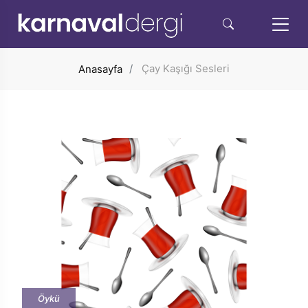
Çay Kaşığı Sesleri
Anasayfa
Öykü