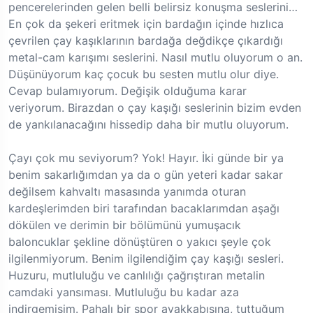
pencerelerinden gelen belli belirsiz konuşma seslerini…
En çok da şekeri eritmek için bardağın içinde hızlıca
çevrilen çay kaşıklarının bardağa değdikçe çıkardığı
metal-cam karışımı seslerini. Nasıl mutlu oluyorum o an.
Düşünüyorum kaç çocuk bu sesten mutlu olur diye.
Cevap bulamıyorum. Değişik olduğuma karar
veriyorum. Birazdan o çay kaşığı seslerinin bizim evden
de yankılanacağını hissedip daha bir mutlu oluyorum.
Çayı çok mu seviyorum? Yok! Hayır. İki günde bir ya
benim sakarlığımdan ya da o gün yeteri kadar sakar
değilsem kahvaltı masasında yanımda oturan
kardeşlerimden biri tarafından bacaklarımdan aşağı
dökülen ve derimin bir bölümünü yumuşacık
baloncuklar şekline dönüştüren o yakıcı şeyle çok
ilgilenmiyorum. Benim ilgilendiğim çay kaşığı sesleri.
Huzuru, mutluluğu ve canlılığı çağrıştıran metalin
camdaki yansıması. Mutluluğu bu kadar aza
indirgemişim. Pahalı bir spor ayakkabısına, tuttuğum