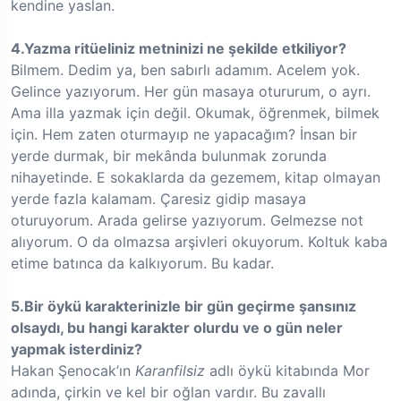
kendine yaslan.
4.Yazma ritüeliniz metninizi ne şekilde etkiliyor?
Bilmem. Dedim ya, ben sabırlı adamım. Acelem yok.
Gelince yazıyorum. Her gün masaya otururum, o ayrı.
Ama illa yazmak için değil. Okumak, öğrenmek, bilmek
için. Hem zaten oturmayıp ne yapacağım? İnsan bir
yerde durmak, bir mekânda bulunmak zorunda
nihayetinde. E sokaklarda da gezemem, kitap olmayan
yerde fazla kalamam. Çaresiz gidip masaya
oturuyorum. Arada gelirse yazıyorum. Gelmezse not
alıyorum. O da olmazsa arşivleri okuyorum. Koltuk kaba
etime batınca da kalkıyorum. Bu kadar.
5.Bir öykü karakterinizle bir gün geçirme şansınız
olsaydı, bu hangi karakter olurdu ve o gün neler
yapmak isterdiniz?
Hakan Şenocak’ın
Karanfilsiz
adlı öykü kitabında Mor
adında, çirkin ve kel bir oğlan vardır. Bu zavallı