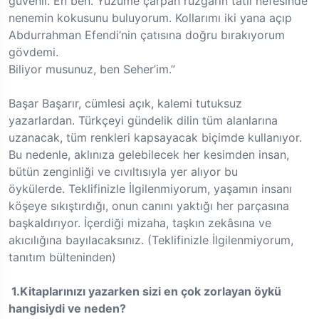
güvenli. En ben. Yüzüme çarpan rüzgârın tatlı nefesinde
nenemin kokusunu buluyorum. Kollarımı iki yana açıp
Abdurrahman Efendi’nin çatısına doğru bırakıyorum
gövdemi.
Biliyor musunuz, ben Seher’im.”
Başar Başarır, cümlesi açık, kalemi tutuksuz
yazarlardan. Türkçeyi gündelik dilin tüm alanlarına
uzanacak, tüm renkleri kapsayacak biçimde kullanıyor.
Bu nedenle, aklınıza gelebilecek her kesimden insan,
bütün zenginliği ve cıvıltısıyla yer alıyor bu
öykülerde. Teklifinizle İlgilenmiyorum, yaşamın insanı
köşeye sıkıştırdığı, onun canını yaktığı her parçasına
başkaldırıyor. İçerdiği mizaha, taşkın zekâsına ve
akıcılığına bayılacaksınız. (Teklifinizle İlgilenmiyorum,
tanıtım bülteninden)
1.
Kitaplarınızı yazarken sizi en çok zorlayan öykü
hangisiydi ve neden?