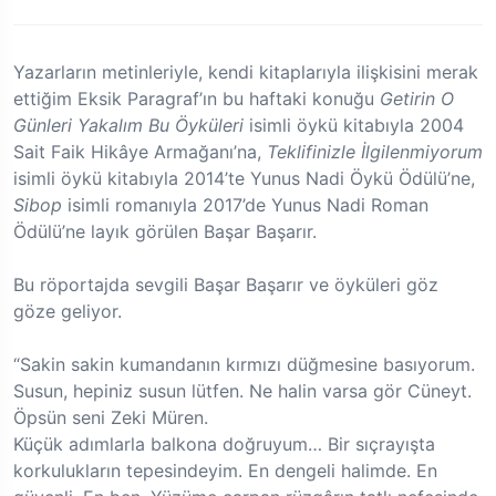
Yazarların metinleriyle, kendi kitaplarıyla ilişkisini merak
ettiğim Eksik Paragraf’ın bu haftaki konuğu
Getirin O
Günleri Yakalım Bu Öyküleri
isimli öykü kitabıyla 2004
Sait Faik Hikâye Armağanı’na,
Teklifinizle İlgilenmiyorum
isimli öykü kitabıyla 2014’te Yunus Nadi Öykü Ödülü’ne,
Sibop
isimli romanıyla 2017’de Yunus Nadi Roman
Ödülü’ne layık görülen Başar Başarır.
Bu röportajda sevgili Başar Başarır ve öyküleri göz
göze geliyor.
“Sakin sakin kumandanın kırmızı düğmesine basıyorum.
Susun, hepiniz susun lütfen. Ne halin varsa gör Cüneyt.
Öpsün seni Zeki Müren.
Küçük adımlarla balkona doğruyum… Bir sıçrayışta
korkulukların tepesindeyim. En dengeli halimde. En