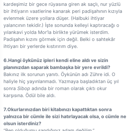
kardeşimiz bir gece rüyasına giren ak saçlı, nur yüzlü
bir ihtiyarın vaatlerine kanarak peri padişahının kızıyla
evlenmek üzere yollara düşer. (Halbuki ihtiyar
yalancının tekidir.) İşte sonunda kelleyi kaptıracağı o
yılankavi yolda Mor’la birlikte yürümek isterdim.
Padişahın kızını görmek için değil. Belki o sahtekâr
ihtiyarı bir yerlerde kıstırırım diye.
6.Hangi öykünüz ipleri kendi eline aldı ve sizin
planınızdan saparak bambaşka bir yere evrildi?
Bakınız ilk sorunun yanıtı. Öykünün adı Zühre idi. O
haliyle hiç yayınlanmadı. Yazmaya başladıktan üç yıl
sonra
Sibop
adında bir roman olarak çıktı okur
karşısına. Ödül bile aldı.
7.Okurlarınızdan biri kitabınızı kapattıktan sonra
yalnızca bir cümle ile sizi hatırlayacak olsa, o cümle ne
olsun isterdiniz?
“Ben olduğumu sandığınız adam değilim.”