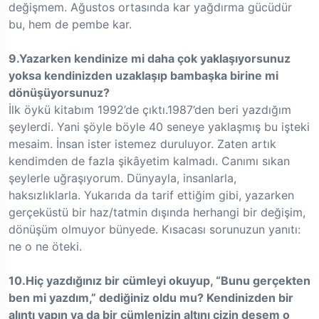
değişmem. Ağustos ortasında kar yağdırma gücüdür
bu, hem de pembe kar.
9.Yazarken kendinize mi daha çok yaklaşıyorsunuz
yoksa kendinizden uzaklaşıp bambaşka birine mi
dönüşüyorsunuz?
İlk öykü kitabım 1992’de çıktı.1987’den beri yazdığım
şeylerdi. Yani şöyle böyle 40 seneye yaklaşmış bu işteki
mesaim. İnsan ister istemez duruluyor. Zaten artık
kendimden de fazla şikâyetim kalmadı. Canımı sıkan
şeylerle uğraşıyorum. Dünyayla, insanlarla,
haksızlıklarla. Yukarıda da tarif ettiğim gibi, yazarken
gerçeküstü bir haz/tatmin dışında herhangi bir değişim,
dönüşüm olmuyor bünyede. Kısacası sorunuzun yanıtı:
ne o ne öteki.
10.Hiç yazdığınız bir cümleyi okuyup, “Bunu gerçekten
ben mi yazdım,” dediğiniz oldu mu? Kendinizden bir
alıntı yapın ya da bir cümlenizin altını çizin desem o