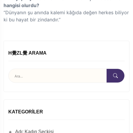
hangisi olurdu?
“Dünyanın şu anında kalemi kâğıda değen herkes biliyor
ki bu hayat bir zindandır.”
H覺ZL覺 ARAMA
KATEGORILER
Adı: Kadın Seçkisi