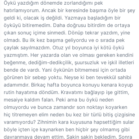
Öykü yazdığım dönemde zorlandığımı pek
hatırlamıyorum. Ancak bir keresinde başıma öyle bir şey
geldi ki, olacak iş değildi. Yazmaya başladığım bir
öyküyü bitiremedim. Daha doğrusu bitirdim de ortaya
çıkan sonuç içime sinmedi. Dönüp tekrar yazdım, yine
olmadı. Bu ilk kez başıma geliyordu ve o sırada pek
çaylak sayılmazdım. Otuz yıl boyunca iyi kötü öykü
yazmıştım. Her yazarda olan ve olması gereken kendini
beğenme, dediğim-dedikçilik, şuursuzluk ve işkil illetleri
bende de vardı. Yani öykünün bitmemesi için ortada
görünen bir sebep yoktu. Neyse ki ben tevekkül sahibi
adamımdır. Birkaç hafta boyunca konuyu kenara koyup
rutin hayatıma döndüm. Kravatımı bağlayıp işe gittim,
mesaiye kaldım falan. Peki ama bu öykü neden
olmuyordu ve bunca zamandır son noktayı koyarken
hiç titremeyen elim neden bu kez bir türlü bitiş çizgisine
varamıyordu? Zihnimin kara kuyusuna hapsettiğim sular
böyle içten içe kaynarken ben hiçbir şey olmamış gibi
davranmaya devam ettim. Sakin sakin bekledim. Sonra