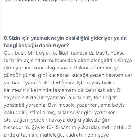
8.Sizin için yazmak neyin eksikliğini gideriyor ya da
hangi boşluğu dolduruyor?
Çok basit bir boşluk o. İlkel manasında basit. Yoksa
ruhbilim açısından muhtemelen biraz alengirlidir. Oraya
girmiyorum, konu dağılmasın. Bakınız efendim, şu
gündüz güzeli gibi kucaktan kucağa gezen kavram var
ya, hani “yaratıcılık” dediğimiz. İşte o yaratıcılık
kelimesinin karnında tastamam bir tanrı saklıdır. O
sayede siz de bir “yaratan” olursunuz, tabii eğer
yaratabiliyorsanız. Ben mesela yazarken, ama böyle
dolu dolu, istimi almış, sular seller gibi yazarken
oturduğum yerden havaya doğru yükseldiğimi
hissederim. Şöyle 10-15 santim yukarıdayımdır artık. O
andaki tatmini, mutluluğu, kudreti hiçbir şeye